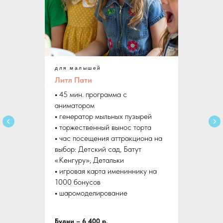
для малышей
Литл Пати
•
45 мин. программа с
аниматором
•
генератор мыльных пузырей
•
торжественный вынос торта
•
час посещения аттракциона на
выбор: Детский сад, Батут
«Кенгуру», Детальки
•
игровая карта имениннику на
1000 бонусов
•
шаромоделирование
Будни – 6 400 р.